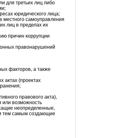
и для третьих лиц либо
ми;
ересах юридического лица;
ов местного самоуправления
их лиц в пределах их
нию причин коррупции
ционных правонарушений
ных факторов, а также
х актах (проектах
транения;
ивного правового акта),
 или возможность
ржащие неопределенные,
 и тем самым создающие