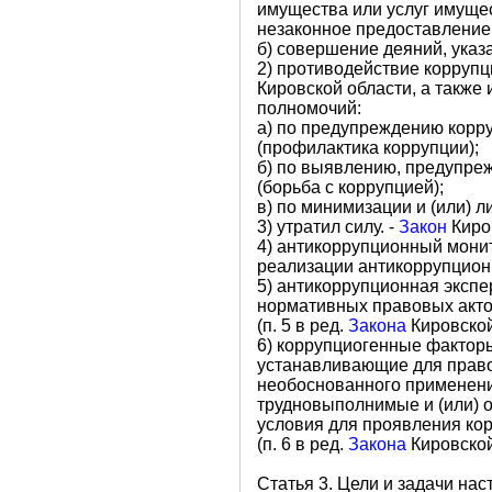
имущества или услуг имущес
незаконное предоставление
б) совершение деяний, ука
2) противодействие коррупц
Кировской области, а также
полномочий:
а) по предупреждению корр
(профилактика коррупции);
б) по выявлению, предупре
(борьба с коррупцией);
в) по минимизации и (или)
3) утратил силу. -
Закон
Киров
4) антикоррупционный монит
реализации антикоррупцион
5) антикоррупционная экспе
нормативных правовых акто
(п. 5 в ред.
Закона
Кировской
6) коррупциогенные факторы
устанавливающие для прав
необоснованного применени
трудновыполнимые и (или) 
условия для проявления ко
(п. 6 в ред.
Закона
Кировской
Статья 3. Цели и задачи на