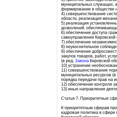
муниципальных служащих, а 
формирование в обществе н
4) совершенствование систе
области, реализация механи
5) реализация установленны
дозволений, обеспечивающи
6) обеспечение доступа гра
самоуправления Кировской 
7) обеспечение независимо
8) неукоснительное соблюде
9) обеспечение добросовест
закупок товаров, работ, ус
(в ред.
Закона
Кировской обл
10) устранение необоснован
11) совершенствование пор
муниципальных ресурсов (в 
порядка передачи прав на и
12) обеспечение контроля 
13) иные направления деят
Статья 7. Приоритетные сф
К приоритетным сферам про
кадровая политика в сфере