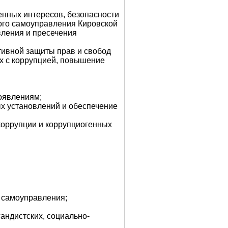
енных интересов, безопасности
ого самоуправления Кировской
вления и пресечения
тивной защиты прав и свобод
ых с коррупцией, повышение
оявлениям;
х установлений и обеспечение
коррупции и коррупциогенных
о самоуправления;
андистских, социально-