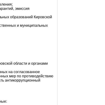
вления;
арантий, эмиссия
льных образований Кировской
арственных и муниципальных
овской области и органами
нных на согласованное
онных мер по противодействию
ать антикоррупционный
ные: