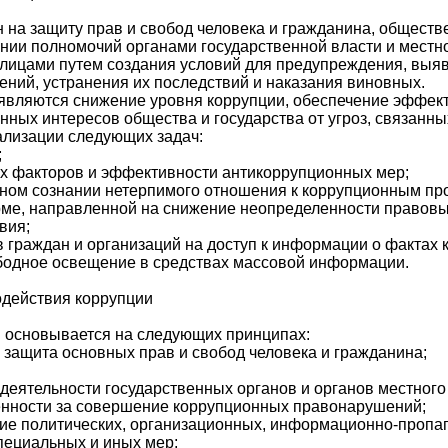
на защиту прав и свобод человека и гражданина, обществ
ении полномочий органами государственной власти и местн
 лицами путем создания условий для предупреждения, выя
ний, устранения их последствий и наказания виновных.
являются снижение уровня коррупции, обеспечение эффек
онных интересов общества и государства от угроз, связанн
ализации следующих задач:
;
х факторов и эффективности антикоррупционных мер;
ом сознании нетерпимого отношения к коррупционным пр
ме, направленной на снижение неопределенности правовы
вия;
 граждан и организаций на доступ к информации о фактах 
ободное освещение в средствах массовой информации.
одействия коррупции
 основывается на следующих принципах:
и защита основных прав и свобод человека и гражданина;
ь деятельности государственных органов и органов местног
венности за совершение коррупционных правонарушений;
ие политических, организационных, информационно-пропаг
пециальных и иных мер;