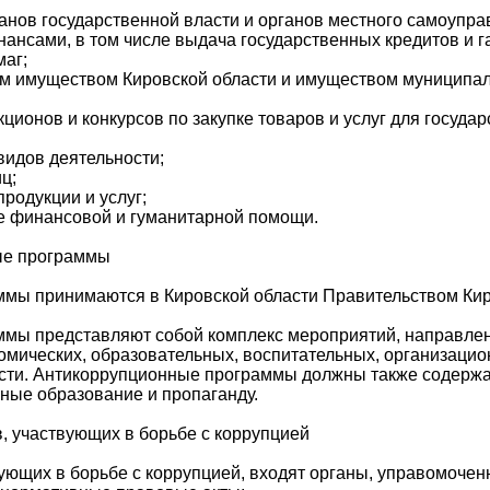
нов государственной власти и органов местного самоупра
нсами, в том числе выдача государственных кредитов и г
маг;
м имуществом Кировской области и имуществом муниципа
кционов и конкурсов по закупке товаров и услуг для госуд
видов деятельности;
ц;
родукции и услуг;
е финансовой и гуманитарной помощи.
ые программы
мы принимаются в Кировской области Правительством Кир
мы представляют собой комплекс мероприятий, направле
омических, образовательных, воспитательных, организаци
асти. Антикоррупционные программы должны также содерж
ные образование и пропаганду.
в, участвующих в борьбе с коррупцией
вующих в борьбе с коррупцией, входят органы, управомочен