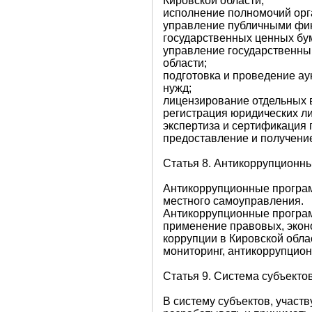
Кировской области;
исполнение полномочий орга
управление публичными фина
государственных ценных бу
управление государственны
области;
подготовка и проведение ау
нужд;
лицензирование отдельных 
регистрация юридических ли
экспертиза и сертификация п
предоставление и получени
Статья 8. Антикоррупционн
Антикоррупционные програм
местного самоуправления.
Антикоррупционные програм
применение правовых, экон
коррупции в Кировской обл
мониторинг, антикоррупцион
Статья 9. Система субъекто
В систему субъектов, участ