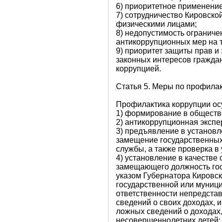
6) приоритетное применени
7) сотрудничество Кировско
физическими лицами;
8) недопустимость ограниче
антикоррупционных мер на т
9) приоритет защиты прав и
законных интересов гражда
коррупцией.
Статья 5. Меры по профила
Профилактика коррупции ос
1) формирование в обществ
2) антикоррупционная экспе
3) предъявление в установ
замещение государственных
службы, а также проверка 
4) установление в качестве
замещающего должность гос
указом Губернатора Кировс
государственной или муниц
ответственности непредста
сведений о своих доходах, 
ложных сведений о доходах,
несовершеннолетних детей;