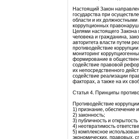
Настоящий Закон направлен 
государства при осуществл
области и их должностными
коррупционных правонаруше
Целями настоящего Закона 
человека и гражданина, зак
авторитета власти путем ре
противодействие коррупции
мониторинг коррупциогенны
формирование в общественн
содействие правовой рефор
их непосредственного дейст
содействие реализации прав
факторах, а также на их св
Статья 4. Принципы против
Противодействие коррупции
1) признание, обеспечение 
2) законность;
3) публичность и открытост
4) неотвратимость ответст
5) комплексное использован
экономических, правовых, с