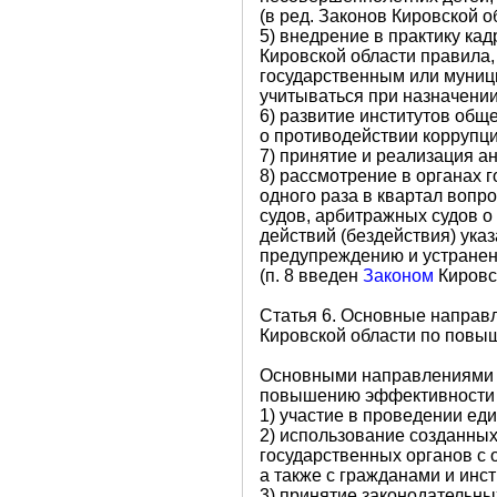
(в ред. Законов Кировской о
5) внедрение в практику ка
Кировской области правила,
государственным или муниц
учитываться при назначении
6) развитие институтов общ
о противодействии коррупци
7) принятие и реализация а
8) рассмотрение в органах 
одного раза в квартал вопр
судов, арбитражных судов 
действий (бездействия) ука
предупреждению и устране
(п. 8 введен
Законом
Кировск
Статья 6. Основные направ
Кировской области по повы
Основными направлениями д
повышению эффективности 
1) участие в проведении ед
2) использование созданны
государственных органов с
а также с гражданами и инс
3) принятие законодательны