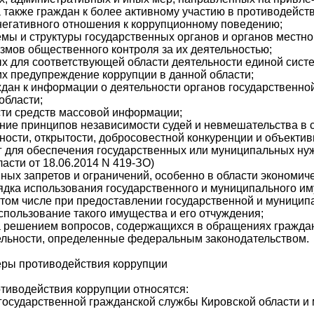
также граждан к более активному участию в противодейств
егативного отношения к коррупционному поведению;
мы и структуры государственных органов и органов местн
змов общественного контроля за их деятельностью;
х для соответствующей области деятельности единой систе
х предупреждение коррупции в данной области;
ждан к информации о деятельности органов государственной
области;
сти средств массовой информации;
ние принципов независимости судей и невмешательства в 
ности, открытости, добросовестной конкуренции и объекти
луг для обеспечения государственных или муниципальных нуж
асти от 18.06.2014 N 419-ЗО)
ных запретов и ограничений, особенно в области экономиче
ядка использования государственного и муниципального им
том числе при предоставлении государственной и муницип
спользование такого имущества и его отчуждения;
за решением вопросов, содержащихся в обращениях граждан
ельности, определенные федеральным законодательством.
еры противодействия коррупции
тиводействия коррупции относятся:
 государственной гражданской службы Кировской области и