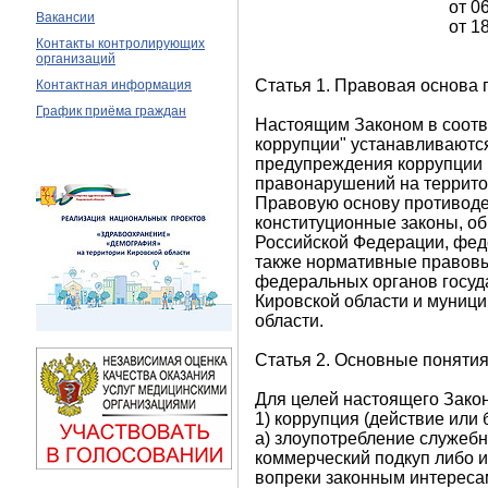
от 0
Вакансии
от 1
Контакты контролирующих
организаций
Статья 1. Правовая основа
Контактная информация
График приёма граждан
Настоящим Законом в соот
коррупции" устанавливаютс
предупреждения коррупции 
правонарушений на террито
Правовую основу противоде
конституционные законы, 
Российской Федерации, фед
также нормативные правовы
федеральных органов госуд
Кировской области и муниц
области.
Статья 2. Основные поняти
Для целей настоящего Зако
1) коррупция (действие или 
а) злоупотребление служебн
коммерческий подкуп либо 
вопреки законным интересам