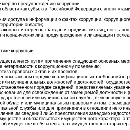
е мер по предупреждению коррупции;
й области как субъекта Российской Федерации с институтам
ния доступа к информации о фактах коррупции, коррупциог
ерритории области;
 законных интересов граждан и юридических лиц, восстано
н и юридических лиц, предупреждения и ликвидации после
ктике коррупции
уществляется путем применения следующих основных мер
е нетерпимости к коррупционному поведению;
ртиза правовых актов и их проектов;
ленном законом порядке квалификационных требований к г
 или муниципальных должностей и должностей государств
в установленном порядке сведений, представляемых указа
 основания для освобождения от замещаемой должности и (
ударственной или муниципальной службы, включенную в п
кой области или муниципальным правовым актом, с замещ
ипальной службы или для применения в отношении него ин
вления им сведений либо представления заведомо недост
имуществе и обязательствах имущественного характера, а 
 об имуществе и обязательствах имущественного характера 