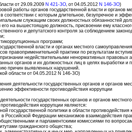
бласти от 29.09.2009
N 421-ЗО
, от 04.05.2012
N 146-ЗО
)
дровой работы органов государственной власти и органов 
 в соответствии с которым длительное, безупречное и эфф
ипальным служащим своих должностных обязанностей долж
 его на вышестоящую должность, присвоении ему классног
ественного и депутатского контроля за соблюдением законо
и;
нтикоррупционных программ;
государственной власти и органах местного самоуправлени
осов правоприменительной практики по результатам вступи
о признании недействительными ненормативных правовых а
занных органов и их должностных лиц в целях выработки и 
нию причин выявленных нарушений.
ой области от 04.05.2012 N 146-ЗО)
ления деятельности государственных органов и органов ме
шению эффективности противодействия коррупции
еятельности государственных органов и органов местног
противодействия коррупции являются:
иной государственной политики в области противодействия 
х в Российской Федерации механизмов взаимодействия пра
 общественными и парламентскими комиссиями по вопросам
титутами гражданского общества;
х, административных и иных мер, направленных на привле