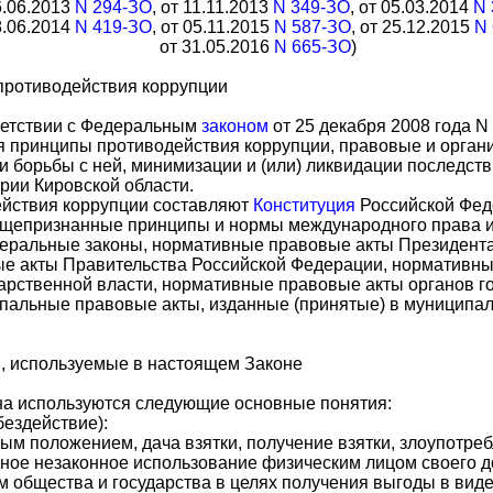
6.06.2013
N 294-ЗО
, от 11.11.2013
N 349-ЗО
, от 05.03.2014
N 
8.06.2014
N 419-ЗО
, от 05.11.2015
N 587-ЗО
, от 25.12.2015
N 
от 31.05.2016
N 665-ЗО
)
 противодействия коррупции
ветствии с Федеральным
законом
от 25 декабря 2008 года N
я принципы противодействия коррупции, правовые и орга
и борьбы с ней, минимизации и (или) ликвидации последст
рии Кировской области.
йствия коррупции составляют
Конституция
Российской Фед
общепризнанные принципы и нормы международного права 
еральные законы, нормативные правовые акты Президента
е акты Правительства Российской Федерации, нормативн
арственной власти, нормативные правовые акты органов г
ипальные правовые акты, изданные (принятые) в муниципа
я, используемые в настоящем Законе
на используются следующие основные понятия:
бездействие):
ым положением, дача взятки, получение взятки, злоупотре
иное незаконное использование физическим лицом своего 
 общества и государства в целях получения выгоды в виде 