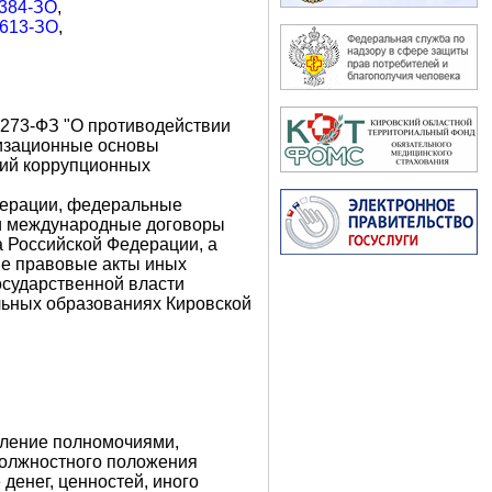
384-ЗО
,
613-ЗО
,
 273-ФЗ "О противодействии
низационные основы
вий коррупционных
ерации, федеральные
и международные договоры
 Российской Федерации, а
ые правовые акты иных
осударственной власти
льных образованиях Кировской
бление полномочиями,
должностного положения
денег, ценностей, иного