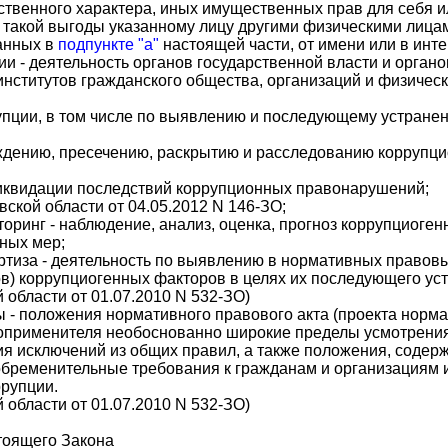
твенного характера, иных имущественных прав для себя ил
 такой выгоды указанному лицу другими физическими лица
занных в
подпункте "а"
настоящей части, от имени или в инт
ии - деятельность органов государственной власти и орган
 институтов гражданского общества, организаций и физическ
упции, в том числе по выявлению и последующему устране
ждению, пресечению, раскрытию и расследованию корруп
 ликвидации последствий коррупционных правонарушений;
ской области от 04.05.2012 N 146-ЗО;
оринг - наблюдение, анализ, оценка, прогноз коррупциоген
ных мер;
ртиза - деятельность по выявлению в нормативных правовы
в) коррупциогенных факторов в целях их последующего ус
 области от 01.07.2010 N 532-ЗО)
 - положения нормативного правового акта (проекта нормат
оприменителя необоснованно широкие пределы усмотрения
я исключений из общих правил, а также положения, соде
обременительные требования к гражданам и организациям
ррупции.
 области от 01.07.2010 N 532-ЗО)
стоящего Закона