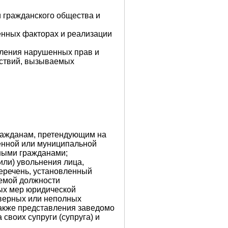
и гражданского общества и
енных факторах и реализации
вления нарушенных прав и
дствий, вызываемых
:
ражданам, претендующим на
енной или муниципальной
нными гражданами;
или) увольнения лица,
еречень, установленный
аемой должности
ых мер юридической
оверных или неполных
также представления заведомо
своих супруги (супруга) и