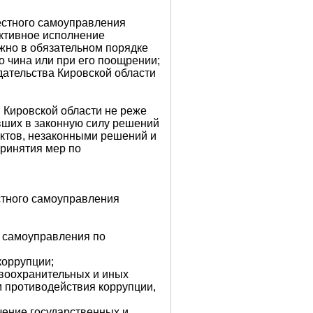
местного самоуправления
ективное исполнение
но в обязательном порядке
о чина или при его поощрении;
дательства Кировской области
я Кировской области не реже
вших в законную силу решений
ктов, незаконными решений и
принятия мер по
стного самоуправления
о самоуправления по
коррупции;
воохранительных и иных
 противодействия коррупции,
чение государственных и